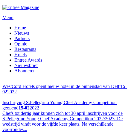
Menu
Home
Nieuws
Partners
Opinie
Restaurants
Hotels
Entree Awards
Nieuwsbrief
Abonneren
WestCord Hotels opent nieuw hotel in de binnenstad van Delft
15-
02
2022
Inschrijving S.Pellegrino Young Chef Academy Competition
geopend
15-02
2022
Chefs tot dertig jaar kunnen zich tot 30 april inschrijven voor de
S.Pellegrino Young Chef Academy Competition 2022/2023. De
wedstrijd vindt voor de vijfde keer plaats. Na verschillende
voorrondes...