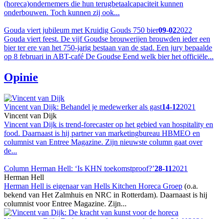
(horeca)ondernemers die hun terugbetaalcapaciteit kunnen
onderbouwen. Toch kunnen zij ook...
Gouda viert jubileum met Kruidig Gouds 750 bier
09-02
2022
Gouda viert feest. De vijf Goudse brouwerijen brouwden ieder een
bier ter ere van het 750-jarig bestaan van de stad. Een jury bepaalde
op 8 februari in ABT-café De Goudse Eend welk bier het officiële...
Opinie
Vincent van Dijk: Behandel je medewerker als gast
14-12
2021
Vincent van Dijk
Vincent van Dijk is trend-forecaster op het gebied van hospitality en
food. Daarnaast is hij partner van marketingbureau HBMEO en
columnist van Entree Magazine. Zijn nieuwste column gaat over
de...
Column Herman Hell: ‘Is KHN toekomstproof?’
28-11
2021
Herman Hell
Herman Hell is eigenaar van
Hells Kitchen Horeca Groep
(o.a.
bekend van Het Zalmhuis en NRC in Rotterdam). Daarnaast is hij
columnist voor Entree Magazine. Zijn...