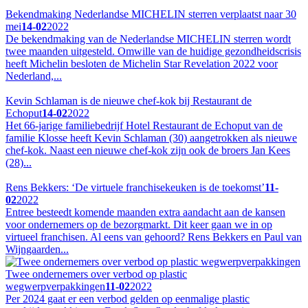
Bekendmaking Nederlandse MICHELIN sterren verplaatst naar 30
mei
14-02
2022
De bekendmaking van de Nederlandse MICHELIN sterren wordt
twee maanden uitgesteld. Omwille van de huidige gezondheidscrisis
heeft Michelin besloten de Michelin Star Revelation 2022 voor
Nederland,...
Kevin Schlaman is de nieuwe chef-kok bij Restaurant de
Echoput
14-02
2022
Het 66-jarige familiebedrijf Hotel Restaurant de Echoput van de
familie Klosse heeft Kevin Schlaman (30) aangetrokken als nieuwe
chef-kok. Naast een nieuwe chef-kok zijn ook de broers Jan Kees
(28)...
Rens Bekkers: ‘De virtuele franchisekeuken is de toekomst’
11-
02
2022
Entree besteedt komende maanden extra aandacht aan de kansen
voor ondernemers op de bezorgmarkt. Dit keer gaan we in op
virtueel franchisen. Al eens van gehoord? Rens Bekkers en Paul van
Wijngaarden...
Twee ondernemers over verbod op plastic
wegwerpverpakkingen
11-02
2022
Per 2024 gaat er een verbod gelden op eenmalige plastic