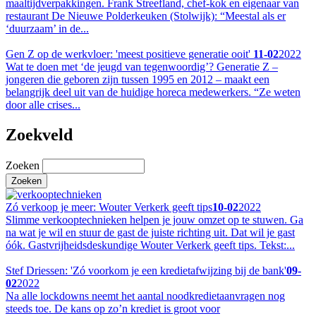
maaltijdverpakkingen. Frank Streefland, chef-kok en eigenaar van
restaurant De Nieuwe Polderkeuken (Stolwijk): “Meestal als er
‘duurzaam’ in de...
Gen Z op de werkvloer: 'meest positieve generatie ooit'
11-02
2022
Wat te doen met ‘de jeugd van tegenwoordig’? Generatie Z –
jongeren die geboren zijn tussen 1995 en 2012 – maakt een
belangrijk deel uit van de huidige horeca medewerkers. “Ze weten
door alle crises...
Zoekveld
Zoeken
Zó verkoop je meer: Wouter Verkerk geeft tips
10-02
2022
Slimme verkooptechnieken helpen je jouw omzet op te stuwen. Ga
na wat je wil en stuur de gast de juiste richting uit. Dat wil je gast
óók. Gastvrijheidsdeskundige Wouter Verkerk geeft tips. Tekst:...
Stef Driessen: 'Zó voorkom je een kredietafwijzing bij de bank'
09-
02
2022
Na alle lockdowns neemt het aantal noodkredietaanvragen nog
steeds toe. De kans op zo’n krediet is groot voor